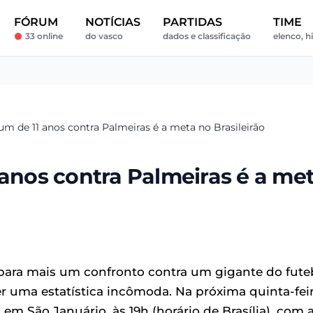
FÓRUM
NOTÍCIAS
PARTIDAS
TIME
33 online
do vasco
dados e classificação
elenco, hi
um de 11 anos contra Palmeiras é a meta no Brasileirão
 anos contra Palmeiras é a me
ara mais um confronto contra um gigante do fute
 uma estatística incômoda. Na próxima quinta-fei
 em São Januário, às 19h (horário de Brasília), com 