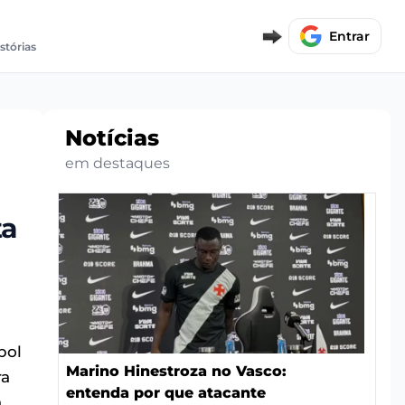
Entrar
stórias
Notícias
em destaques
ta
bol
Marino Hinestroza no Vasco:
ra
entenda por que atacante
a