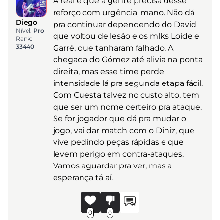
A real é que a gente precisa desse
reforço com urgência, mano. Não dá
Diego
pra continuar dependendo do David
Nível:
Pro
que voltou de lesão e os mlks Loide e
Rank:
33440
Garré, que tanharam falhado. A
chegada do Gómez até alivia na ponta
direita, mas esse time perde
intensidade lá pra segunda etapa fácil.
Com Cuesta talvez no custo alto, tem
que ser um nome certeiro pra ataque.
Se for jogador que dá pra mudar o
jogo, vai dar match com o Diniz, que
vive pedindo peças rápidas e que
levem perigo em contra-ataques.
Vamos aguardar pra ver, mas a
esperança tá aí.
0
0