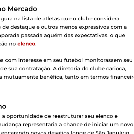
no Mercado
ura na lista de atletas que o clube considera
s de destaque e outros menos expressivos com a
emporada passada aquém das expectativas, o que
ação no
elenco
.
es com interesse em seu futebol monitorassem seu
 sua contratação. A diretoria do clube carioca,
a mutuamente benéfica, tanto em termos financeir
no
rá a oportunidade de reestruturar seu elenco e
a mudança representaria a chance de iniciar um novo
, encarando novos desafios longe de São Januário.