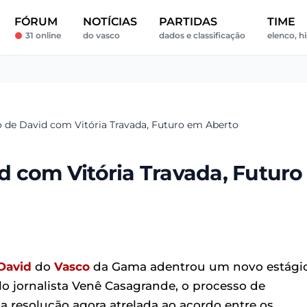
FÓRUM
NOTÍCIAS
PARTIDAS
TIME
31 online
do vasco
dados e classificação
elenco, hi
 de David com Vitória Travada, Futuro em Aberto
d com Vitória Travada, Futuro
David
do
Vasco
da Gama adentrou um novo estági
o jornalista Venê Casagrande, o processo de
 resolução agora atrelada ao acordo entre os