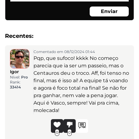
Enviar
Recentes:
Comentado em 08/12/2024 01:44
Pqp, que sufoco! kkkk No começo
parecia que ia ser um passeio, mas o
Igor
Centauros deu o troco. Aff, foi tenso no
Nível:
Pro
final, mas é isso aí! A equipe tá voando
Rank:
33414
e agora é foco total na final! Se não for
pra ganhar, nem vale a pena jogar.
Aqui é Vasco, sempre! Vai pra cima,
molecada!
0
0