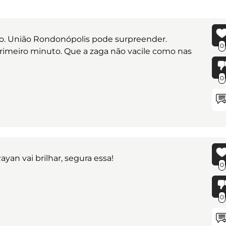
io. União Rondonópolis pode surpreender.
0
rimeiro minuto. Que a zaga não vacile como nas
0
yan vai brilhar, segura essa!
0
0