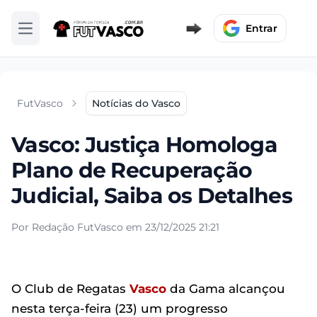
Entrar
Abrir menu
FutVasco
Notícias do Vasco
Vasco: Justiça Homologa
Plano de Recuperação
Judicial, Saiba os Detalhes
Por Redação FutVasco em 23/12/2025 21:21
O Club de Regatas
Vasco
da Gama alcançou
nesta terça-feira (23) um progresso