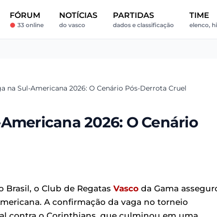
FÓRUM
NOTÍCIAS
PARTIDAS
TIME
33 online
do vasco
dados e classificação
elenco, hi
a na Sul-Americana 2026: O Cenário Pós-Derrota Cruel
-Americana 2026: O Cenário
 Brasil, o Club de Regatas
Vasco
da Gama assegur
mericana. A confirmação da vaga no torneio
nal contra o Corinthians, que culminou em uma