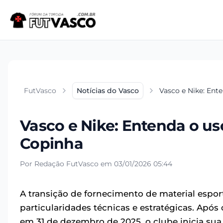
FutVasco
Notícias do Vasco
Vasco e Nike: Ent
Vasco e Nike: Entenda o u
Copinha
Por Redação FutVasco em 03/01/2026 05:44
A transição de fornecimento de material espo
particularidades técnicas e estratégicas. Apó
em 31 de dezembro de 2025, o clube inicia sua 