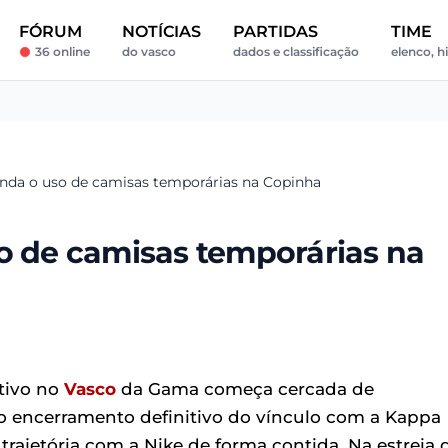
FÓRUM
NOTÍCIAS
PARTIDAS
TIME
36 online
do vasco
dados e classificação
elenco, h
enda o uso de camisas temporárias na Copinha
so de camisas temporárias na
rtivo no
Vasco
da Gama começa cercada de
s o encerramento definitivo do vínculo com a Kappa
trajetória com a Nike de forma contida. Na estreia 