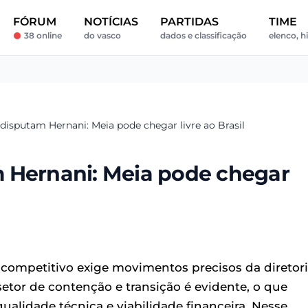
FÓRUM
NOTÍCIAS
PARTIDAS
TIME
38 online
do vasco
dados e classificação
elenco, h
disputam Hernani: Meia pode chegar livre ao Brasil
 Hernani: Meia pode chegar
 competitivo exige movimentos precisos da diretor
setor de contenção e transição é evidente, o que
alidade técnica e viabilidade financeira. Nesse