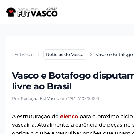
FutVasco
Notícias do Vasco
Vasco e Botafogo 
Vasco e Botafogo disputam
livre ao Brasil
Por Redação FutVasco em 29/12/2025 12:01
A estruturação do
elenco
para o próximo ciclo
vascaína. Atualmente, a carência de peças no 
obriga o clube a vasculhar opções que unam qu