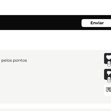
Enviar
 pelos pontos
0
0