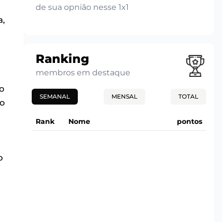
de sua opnião nesse 1x1
a,
Ranking
membros em destaque
o
SEMANAL
MENSAL
TOTAL
to
Rank
Nome
pontos
o
i