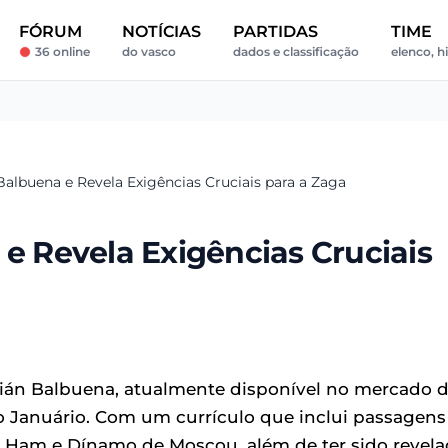
FÓRUM
NOTÍCIAS
PARTIDAS
TIME
36 online
do vasco
dados e classificação
elenco, h
Balbuena e Revela Exigências Cruciais para a Zaga
 e Revela Exigências Cruciais
ián Balbuena, atualmente disponível no mercado 
o Januário. Com um currículo que inclui passagens
 Ham e Dínamo de Moscou, além de ter sido revel