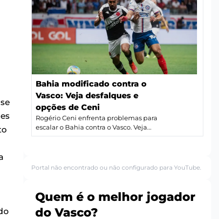
Bahia modificado contra o
Vasco: Veja desfalques e
 se
opções de Ceni
ões
Rogério Ceni enfrenta problemas para
escalar o Bahia contra o Vasco. Veja...
to
a
Portal não encontrado ou não configurado para YouTube.
Quem é o melhor jogador
do Vasco?
do