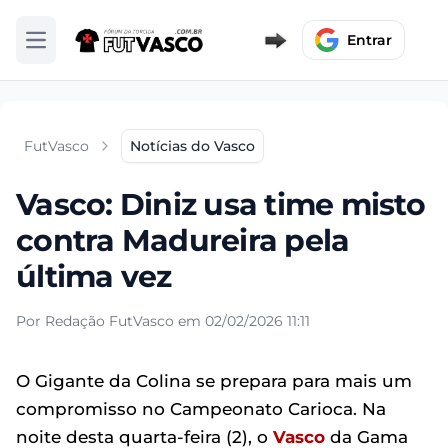
Entrar
Abrir menu
FutVasco
Notícias do Vasco
Vasco: Diniz usa time misto
contra Madureira pela
última vez
Por Redação FutVasco em 02/02/2026 11:11
O Gigante da Colina se prepara para mais um
compromisso no Campeonato Carioca. Na
noite desta quarta-feira (2), o
Vasco
da Gama