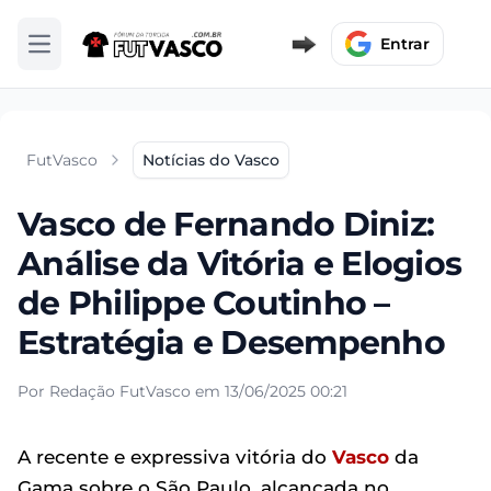
Entrar
Abrir menu
FutVasco
Notícias do Vasco
Vasco de Fernando Diniz:
Análise da Vitória e Elogios
de Philippe Coutinho –
Estratégia e Desempenho
Por Redação FutVasco em 13/06/2025 00:21
A recente e expressiva vitória do
Vasco
da
Gama sobre o São Paulo, alcançada no