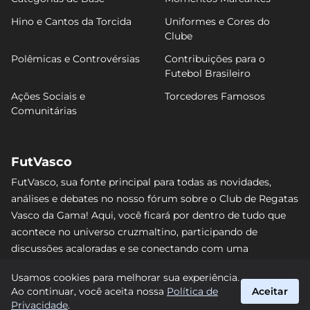
Hino e Cantos da Torcida
Uniformes e Cores do
Clube
Polêmicas e Controvérsias
Contribuições para o
Futebol Brasileiro
Ações Sociais e
Torcedores Famosos
Comunitárias
FutVasco
FutVasco, sua fonte principal para todas as novidades,
análises e debates no nosso fórum sobre o Club de Regatas
Vasco da Gama! Aqui, você ficará por dentro de tudo que
acontece no universo cruzmaltino, participando de
discussões acaloradas e se conectando com uma
comunidade apaixonada pelo Gigante da Colina. Não perca
Usamos cookies para melhorar sua experiência.
nenhum lance e acompanhe de perto o caminho do Vasco
Ao continuar, você aceita nossa
Política de
Aceitar
rumo às vitórias! #Vasco #FutVasco
Privacidade
.