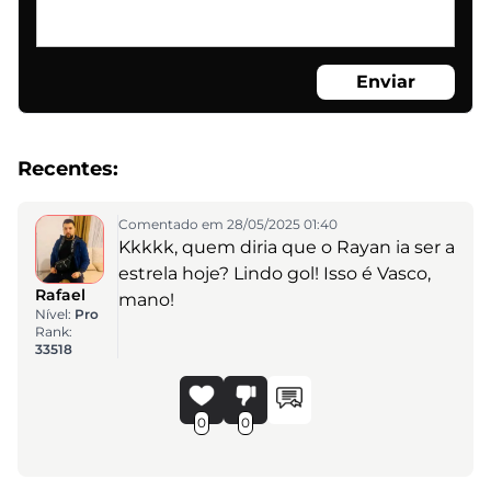
Enviar
Recentes:
Comentado em 28/05/2025 01:40
Kkkkk, quem diria que o Rayan ia ser a
estrela hoje? Lindo gol! Isso é Vasco,
Rafael
mano!
Nível:
Pro
Rank:
33518
0
0