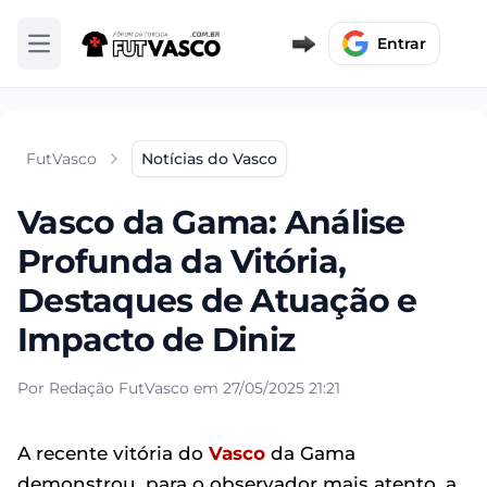
Entrar
Abrir menu
FutVasco
Notícias do Vasco
Vasco da Gama: Análise
Profunda da Vitória,
Destaques de Atuação e
Impacto de Diniz
Por Redação FutVasco em 27/05/2025 21:21
A recente vitória do
Vasco
da Gama
demonstrou, para o observador mais atento, a