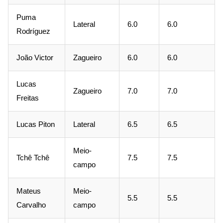
Puma
Lateral
6.0
6.0
Rodríguez
João Victor
Zagueiro
6.0
6.0
Lucas
Zagueiro
7.0
7.0
Freitas
Lucas Piton
Lateral
6.5
6.5
Meio-
Tchê Tchê
7.5
7.5
campo
Mateus
Meio-
5.5
5.5
Carvalho
campo