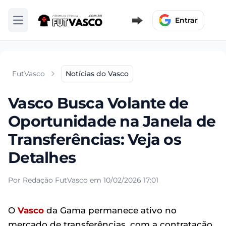
Entrar
Abrir menu
FutVasco
Notícias do Vasco
Vasco Busca Volante de
Oportunidade na Janela de
Transferências: Veja os
Detalhes
Por Redação FutVasco em 10/02/2026 17:01
O
Vasco
da Gama permanece ativo no
mercado de transferências, com a contratação