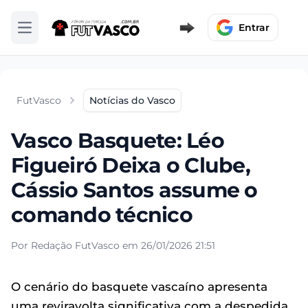
Entrar
Abrir menu
FutVasco
Notícias do Vasco
Vasco Basquete: Léo
Figueiró Deixa o Clube,
Cássio Santos assume o
comando técnico
Por Redação FutVasco em 26/01/2026 21:51
O cenário do basquete vascaíno apresenta
uma reviravolta significativa com a despedida