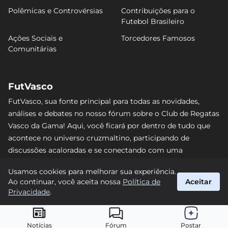
Polêmicas e Controvérsias
Contribuições para o
Futebol Brasileiro
Ações Sociais e
Torcedores Famosos
Comunitárias
FutVasco
FutVasco, sua fonte principal para todas as novidades,
análises e debates no nosso fórum sobre o Club de Regatas
Vasco da Gama! Aqui, você ficará por dentro de tudo que
acontece no universo cruzmaltino, participando de
discussões acaloradas e se conectando com uma
comunidade apaixonada pelo Gigante da Colina. Não perca
Usamos cookies para melhorar sua experiência.
nenhum lance e acompanhe de perto o caminho do Vasco
Ao continuar, você aceita nossa
Política de
Aceitar
rumo às vitórias! #Vasco #FutVasco
Privacidade
.
suporte@futvasco.com.br
© 2026 FutVasco. Todos os direitos reservados.
Notícias
Fórum
Postar