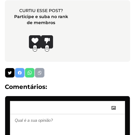
CURTIU ESSE POST?
Participe e suba no rank
de membros
0
0
Comentários: