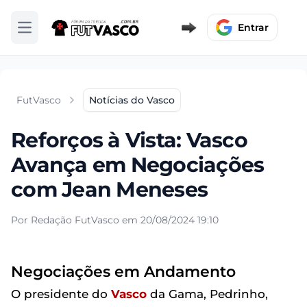
Entrar
Abrir menu
FutVasco
Notícias do Vasco
Reforços à Vista: Vasco
Avança em Negociações
com Jean Meneses
Por Redação FutVasco em 20/08/2024 19:10
Negociações em Andamento
O presidente do
Vasco
da Gama, Pedrinho,