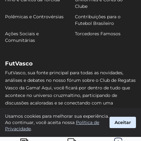
Clube
Polêmicas e Controvérsias
Contribuições para o
Futebol Brasileiro
Ações Sociais e
Torcedores Famosos
Comunitárias
FutVasco
FutVasco, sua fonte principal para todas as novidades,
análises e debates no nosso fórum sobre o Club de Regatas
Vasco da Gama! Aqui, você ficará por dentro de tudo que
acontece no universo cruzmaltino, participando de
discussões acaloradas e se conectando com uma
comunidade apaixonada pelo Gigante da Colina. Não perca
Usamos cookies para melhorar sua experiência.
nenhum lance e acompanhe de perto o caminho do Vasco
Ao continuar, você aceita nossa
Política de
Aceitar
rumo às vitórias! #Vasco #FutVasco
Privacidade
.
suporte@futvasco.com.br