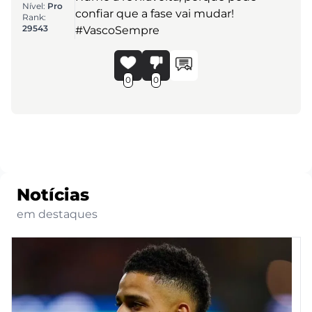
Nível:
Pro
confiar que a fase vai mudar!
Rank:
29543
#VascoSempre
0
0
Notícias
em destaques