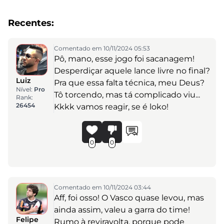
Recentes:
Comentado em 10/11/2024 05:53
Pô, mano, esse jogo foi sacanagem!
Desperdiçar aquele lance livre no final?
Luiz
Pra que essa falta técnica, meu Deus?
Nível:
Pro
Tô torcendo, mas tá complicado viu...
Rank:
26454
Kkkk vamos reagir, se é loko!
0
0
Comentado em 10/11/2024 03:44
Aff, foi osso! O Vasco quase levou, mas
ainda assim, valeu a garra do time!
Felipe
Rumo à reviravolta, porque pode