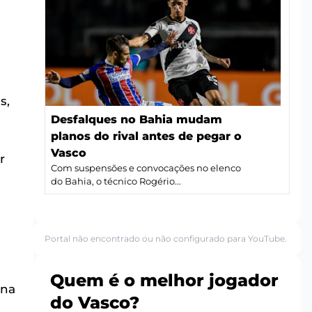
s,
Desfalques no Bahia mudam
planos do rival antes de pegar o
Vasco
r
Com suspensões e convocações no elenco
do Bahia, o técnico Rogério...
Portal não encontrado ou não configurado para YouTube.
Quem é o melhor jogador
ona
do Vasco?