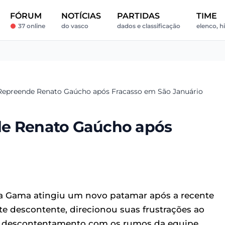
FÓRUM
NOTÍCIAS
PARTIDAS
TIME
37 online
do vasco
dados e classificação
elenco, hi
 Repreende Renato Gaúcho após Fracasso em São Januário
de Renato Gaúcho após
 Gama atingiu um novo patamar após a recente
te descontente, direcionou suas frustrações ao
e descontentamento com os rumos da equipe.