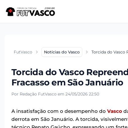
FutVasco
Notícias do Vasco
Torcida do Vasco
Torcida do Vasco Repreen
Fracasso em São Januário
Por Redação FutVasco em 24/05/2026 22:50
A insatisfação com o desempenho do
Vasco
da
derrota em São Januário. A torcida, visivelmen
técnico Renato Gaúcho, expressando um fort