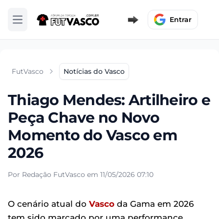
Entrar
Abrir menu
FutVasco
Notícias do Vasco
Thiago Mendes: Artilheiro e
Peça Chave no Novo
Momento do Vasco em
2026
Por Redação FutVasco em 11/05/2026 07:10
O cenário atual do
Vasco
da Gama em 2026
tem sido marcado por uma performance