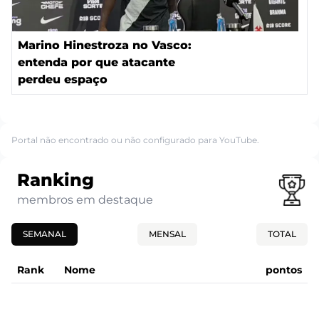
Marino Hinestroza no Vasco:
entenda por que atacante
perdeu espaço
Portal não encontrado ou não configurado para YouTube.
Ranking
membros em destaque
SEMANAL
MENSAL
TOTAL
Rank
Nome
pontos