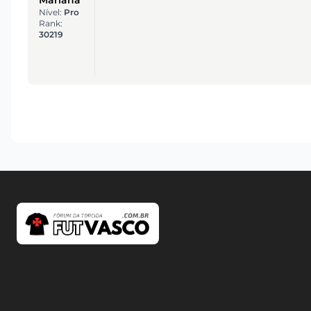
Nível:
Pro
Rank:
30219