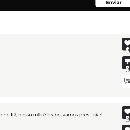
Enviar
0
0
no Irã, nosso mlk é brabo, vamos prestigiar!
0