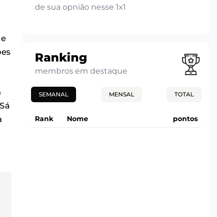
de sua opnião nesse 1x1
de
bes
Ranking
membros em destaque
a
SEMANAL
MENSAL
TOTAL
 Sá
Rank
Nome
pontos
a