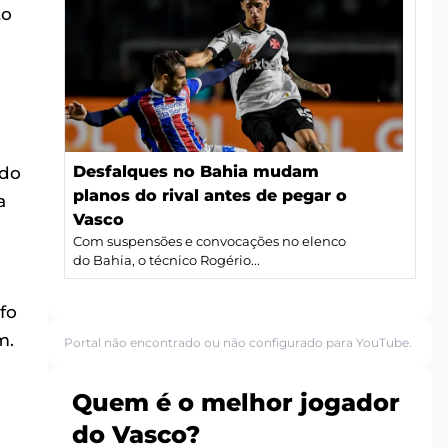
to
Desfalques no Bahia mudam
ido
planos do rival antes de pegar o
a
Vasco
Com suspensões e convocações no elenco
do Bahia, o técnico Rogério...
fo
m.
Portal não encontrado ou não configurado para YouTube.
Quem é o melhor jogador
do Vasco?