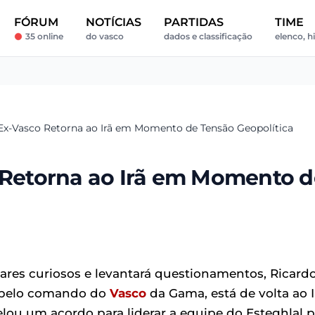
FÓRUM
NOTÍCIAS
PARTIDAS
TIME
35 online
do vasco
dados e classificação
elenco, hi
 Ex-Vasco Retorna ao Irã em Momento de Tensão Geopolítica
o Retorna ao Irã em Momento d
res curiosos e levantará questionamentos, Ricard
m pelo comando do
Vasco
da Gama, está de volta ao I
elou um acordo para liderar a equipe do Esteghlal 