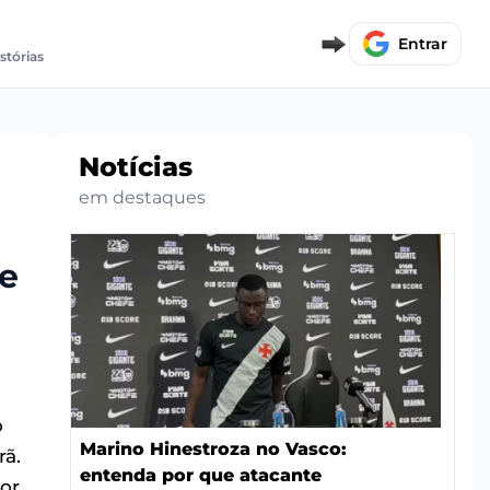
Entrar
stórias
Notícias
em destaques
e
o
Marino Hinestroza no Vasco:
rã.
entenda por que atacante
por