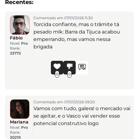
Recentes:
Comentado em 07/01/2026 11:30
Torcida confiante, mas o trâmite tá
pesado mlk: Barra da Tijuca acabou
Fábio
emperrando, mas vamos nessa
Nível:
Pro
brigada
Rank:
33773
0
0
Comentado em 07/01/2026 09:20
Vamos com tudo, galera! o mercado vai
se ajeitar, e o Vasco vai vender esse
Mariana
potencial construtivo logo
Nível:
Pro
Rank:
30219