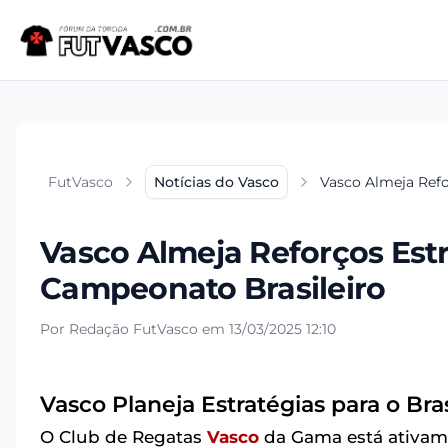
FutVasco
Notícias do Vasco
Vasco Almeja Refo
Vasco Almeja Reforços Est
Campeonato Brasileiro
Por Redação FutVasco em 13/03/2025 12:10
Vasco Planeja Estratégias para o Bra
O Club de Regatas
Vasco
da Gama está ativame