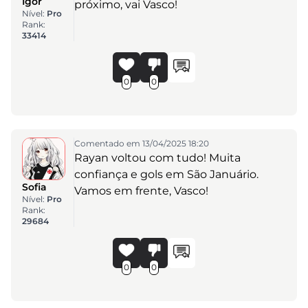
Igor
próximo, vai Vasco!
Nível:
Pro
Rank:
33414
0
0
Comentado em 13/04/2025 18:20
Rayan voltou com tudo! Muita
confiança e gols em São Januário.
Sofia
Vamos em frente, Vasco!
Nível:
Pro
Rank:
29684
0
0