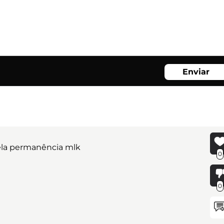
Enviar
pela permanência mlk
0
0