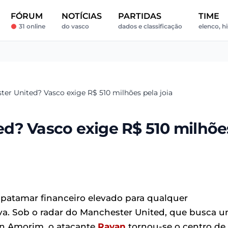
FÓRUM
NOTÍCIAS
PARTIDAS
TIME
31 online
do vasco
dados e classificação
elenco, hi
er United? Vasco exige R$ 510 milhões pela joia
d? Vasco exige R$ 510 milhõe
atamar financeiro elevado para qualquer
va. Sob o radar do Manchester United, que busca 
n Amorim, o atacante
Rayan
tornou-se o centro de