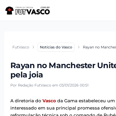
FutVasco
Notícias do Vasco
Rayan no Manchest
Rayan no Manchester Unite
pela joia
Por Redação FutVasco em 03/01/2026 00:51
A diretoria do
Vasco
da Gama estabeleceu um p
interessado em sua principal promessa ofensi
reformulação técnica sob o comando de Rubé