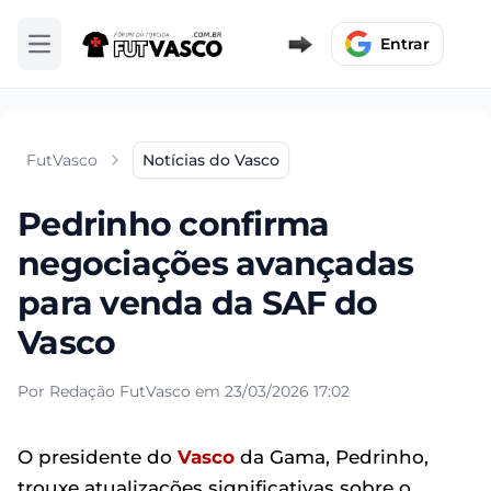
Entrar
Abrir menu
FutVasco
Notícias do Vasco
Pedrinho confirma
negociações avançadas
para venda da SAF do
Vasco
Por Redação FutVasco em 23/03/2026 17:02
O presidente do
Vasco
da Gama, Pedrinho,
trouxe atualizações significativas sobre o