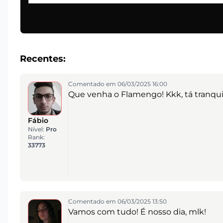
Recentes:
Comentado em 06/03/2025 16:00
Que venha o Flamengo! Kkk, tá tranqui
Fábio
Nível:
Pro
Rank:
33773
Comentado em 06/03/2025 13:50
Vamos com tudo! É nosso dia, mlk!