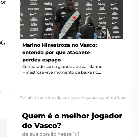
lor
),
Marino Hinestroza no Vasco:
entenda por que atacante
perdeu espaço
Contratado como grande aposta, Marino
Hinestroza vive momento de baixa no...
e
Portal não encontrado ou não configurado para YouTube.
Quem é o melhor jogador
do Vasco?
de sua opnião nesse 1x1