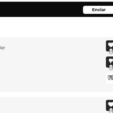
Enviar
lo!
0
0
0