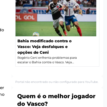
u
do
Bahia modificado contra o
Vasco: Veja desfalques e
opções de Ceni
Rogério Ceni enfrenta problemas para
escalar o Bahia contra o Vasco. Veja...
Portal não encontrado ou não configurado para YouTube.
er
ano
Quem é o melhor jogador
do Vasco?