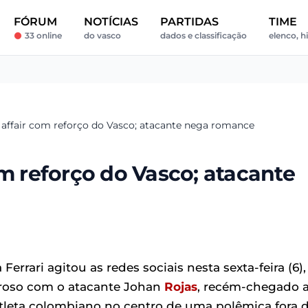
FÓRUM
NOTÍCIAS
PARTIDAS
TIME
33 online
do vasco
dados e classificação
elenco, hi
 affair com reforço do Vasco; atacante nega romance
om reforço do Vasco; atacante
rrari agitou as redes sociais nesta sexta-feira (6),
roso com o atacante Johan
Rojas
, recém-chegado 
atleta colombiano no centro de uma polêmica fora 