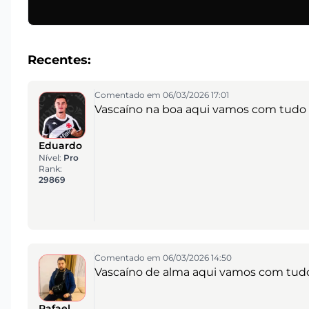
Recentes:
Comentado em 06/03/2026 17:01
Vascaíno na boa aqui vamos com tudo o 
Eduardo
Nível:
Pro
Rank:
29869
Comentado em 06/03/2026 14:50
Vascaíno de alma aqui vamos com tudo 
Rafael