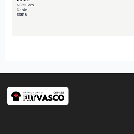
Nível:
Pro
Rank:
33518