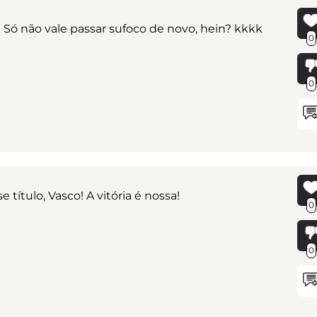
! Só não vale passar sufoco de novo, hein? kkkk
0
0
título, Vasco! A vitória é nossa!
0
0