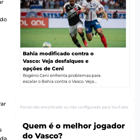
ar
 do
Bahia modificado contra o
Vasco: Veja desfalques e
opções de Ceni
Rogério Ceni enfrenta problemas para
escalar o Bahia contra o Vasco. Veja...
rar
Portal não encontrado ou não configurado para YouTube.
Quem é o melhor jogador
s
do Vasco?
ada