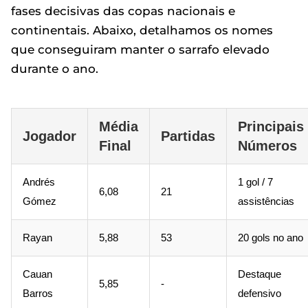
fases decisivas das copas nacionais e
continentais. Abaixo, detalhamos os nomes
que conseguiram manter o sarrafo elevado
durante o ano.
Média
Principais
Jogador
Partidas
Final
Números
Andrés
1 gol / 7
6,08
21
Gómez
assistências
Rayan
5,88
53
20 gols no ano
Cauan
Destaque
5,85
-
Barros
defensivo