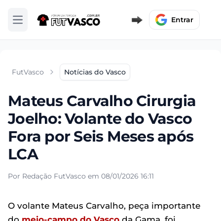
Entrar
Abrir menu
FutVasco
Notícias do Vasco
Mateus Carvalho Cirurgia
Joelho: Volante do Vasco
Fora por Seis Meses após
LCA
Por Redação FutVasco em 08/01/2026 16:11
O volante Mateus Carvalho, peça importante
do
meio-campo do Vasco
da Gama, foi