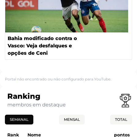
Bahia modificado contra o
Vasco: Veja desfalques e
opções de Ceni
Portal não encontrado ou não configurado para YouTube.
Ranking
membros em destaque
SEMANAL
MENSAL
TOTAL
Rank
Nome
pontos