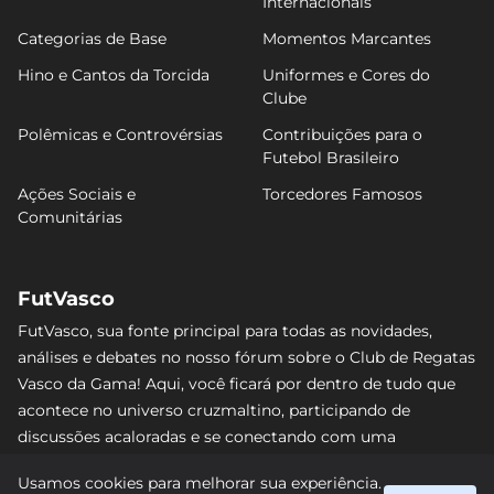
Internacionais
Categorias de Base
Momentos Marcantes
Hino e Cantos da Torcida
Uniformes e Cores do
Clube
Polêmicas e Controvérsias
Contribuições para o
Futebol Brasileiro
Ações Sociais e
Torcedores Famosos
Comunitárias
FutVasco
FutVasco, sua fonte principal para todas as novidades,
análises e debates no nosso fórum sobre o Club de Regatas
Vasco da Gama! Aqui, você ficará por dentro de tudo que
acontece no universo cruzmaltino, participando de
discussões acaloradas e se conectando com uma
comunidade apaixonada pelo Gigante da Colina. Não perca
Usamos cookies para melhorar sua experiência.
nenhum lance e acompanhe de perto o caminho do Vasco