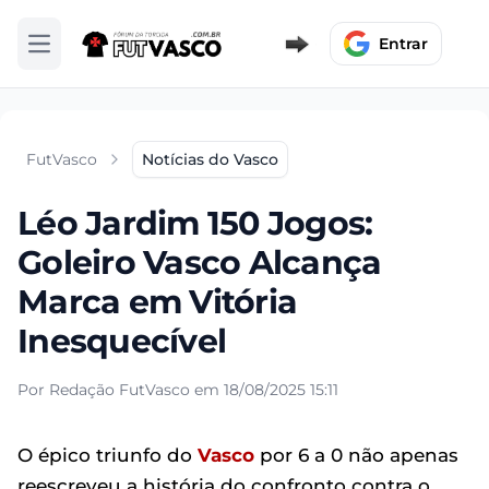
Entrar
Abrir menu
FutVasco
Notícias do Vasco
Léo Jardim 150 Jogos:
Goleiro Vasco Alcança
Marca em Vitória
Inesquecível
Por Redação FutVasco em 18/08/2025 15:11
O épico triunfo do
Vasco
por 6 a 0 não apenas
reescreveu a história do confronto contra o