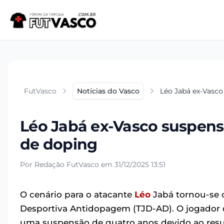
FutVasco
Notícias do Vasco
Léo Jabá ex-Vasco
Léo Jabá ex-Vasco suspens
de doping
Por Redação FutVasco em 31/12/2025 13:51
O cenário para o atacante
Léo
Jabá tornou-se c
Desportiva Antidopagem (TJD-AD). O jogador d
uma suspensão de quatro anos devido ao resu