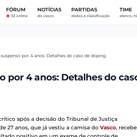
FÓRUM
NOTÍCIAS
PARTIDAS
TIME
33 online
do vasco
dados e classificação
elenco, hi
 suspenso por 4 anos: Detalhes do caso de doping
o por 4 anos: Detalhes do cas
rítico após a decisão do Tribunal de Justiça
e 27 anos, que já vestiu a camisa do
Vasco
, receb
ltado positivo em um exame de controle de