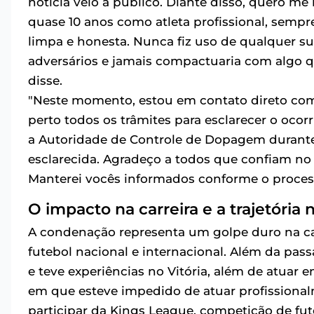
notícia veio a público. Diante disso, quero me
quase 10 anos como atleta profissional, sempre
limpa e honesta. Nunca fiz uso de qualquer s
adversários e jamais compactuaria com algo qu
disse.
"Neste momento, estou em contato direto c
perto todos os trâmites para esclarecer o oco
a Autoridade de Controle de Dopagem durante 
esclarecida. Agradeço a todos que confiam no 
Manterei vocês informados conforme o proces
O impacto na carreira e a trajetória 
A condenação representa um golpe duro na ca
futebol nacional e internacional. Além da pass
e teve experiências no Vitória, além de atuar
em que esteve impedido de atuar profissional
participar da Kings League, competição de fut