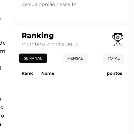
de sua opnião nesse 1x1
s
Ranking
de
membros em destaque
com
SEMANAL
MENSAL
TOTAL
l.
Rank
Nome
pontos
o
ns
do
a