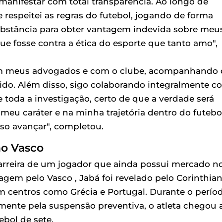
 manifestar com total transparência. Ao longo de
 respeitei as regras do futebol, jogando de forma
ubstância para obter vantagem indevida sobre meu
e fosse contra a ética do esporte que tanto amo",
om meus advogados e com o clube, acompanhando 
rrido. Além disso, sigo colaborando integralmente 
toda a investigação, certo de que a verdade será
meu caráter e na minha trajetória dentro do futebo
so avançar", completou.
no Vasco
rreira de um jogador que ainda possui mercado n
agem pelo Vasco , Jabá foi revelado pelo Corinthia
 em centros como Grécia e Portugal. Durante o perío
mente pela suspensão preventiva, o atleta chegou 
ebol de sete.