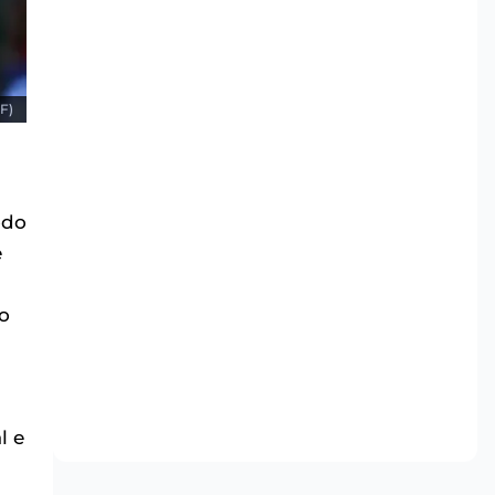
F)
odo
e
o
l e