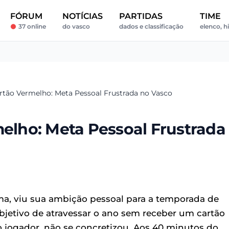
FÓRUM
NOTÍCIAS
PARTIDAS
TIME
37 online
do vasco
dados e classificação
elenco, hi
artão Vermelho: Meta Pessoal Frustrada no Vasco
melho: Meta Pessoal Frustrada
a, viu sua ambição pessoal para a temporada de
jetivo de atravessar o ano sem receber um cartão
 jogador, não se concretizou. Aos 40 minutos do