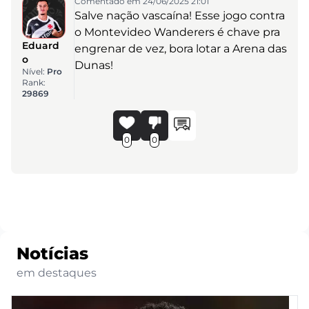
Comentado em 24/06/2025 21:01
Salve nação vascaína! Esse jogo contra
o Montevideo Wanderers é chave pra
Eduard
engrenar de vez, bora lotar a Arena das
o
Dunas!
Nível:
Pro
Rank:
29869
0
0
Notícias
em destaques