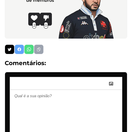
de membros
2
0
Comentários: