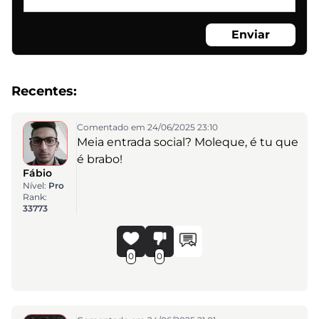
Enviar
Recentes:
Comentado em 24/06/2025 23:10
Meia entrada social? Moleque, é tu que
é brabo!
Fábio
Nível:
Pro
Rank:
33773
0
0