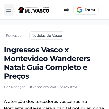
Entrar
Abrir menu
FutVasco
Notícias do Vasco
Ingressos Vasco x
Montevideo Wanderers
Natal: Guia Completo e
Preços
Por Redação FutVasco em 24/06/2025 18:51
A atenção dos torcedores vascaínos no
Nordeste volta-se para a capital potiguar, onde