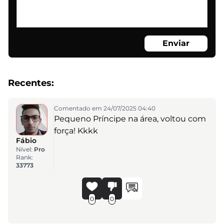
Enviar
Recentes:
Comentado em 24/07/2025 04:40
Pequeno Príncipe na área, voltou com
força! Kkkk
Fábio
Nível:
Pro
Rank:
33773
0
0