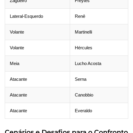
Zagueiro
Freytes
Lateral-Esquerdo
Renê
Volante
Martinelli
Volante
Hércules
Meia
Lucho Acosta
Atacante
Serna
Atacante
Canobbio
Atacante
Everaldo
Cenários e Desafios para o Confronto