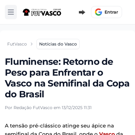
Entrar
Abrir menu
FutVasco
Notícias do Vasco
Fluminense: Retorno de
Peso para Enfrentar o
Vasco na Semifinal da Copa
do Brasil
Por Redação FutVasco em 13/12/2025 11:31
A tensão pré-clássico atinge seu ápice na
semifinal da Copa do Brasil, onde o
Vasco
da