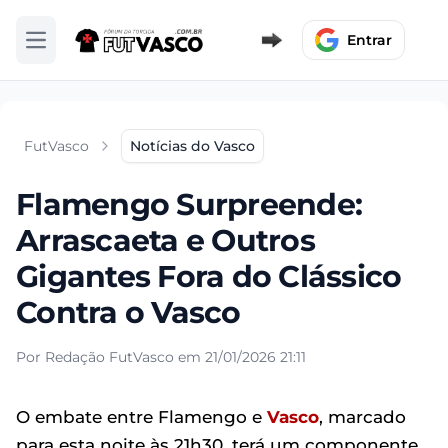
Entrar
Abrir menu
FutVasco
Notícias do Vasco
Flamengo Surpreende:
Arrascaeta e Outros
Gigantes Fora do Clássico
Contra o Vasco
Por Redação FutVasco em 21/01/2026 21:11
O embate entre Flamengo e
Vasco
, marcado
para esta noite às 21h30, terá um componente