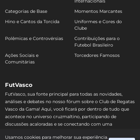
Internacionais
Categorias de Base
Momentos Marcantes
Hino e Cantos da Torcida
Uniformes e Cores do
Clube
Polêmicas e Controvérsias
Contribuições para o
Futebol Brasileiro
Ações Sociais e
Torcedores Famosos
Comunitárias
FutVasco
FutVasco, sua fonte principal para todas as novidades,
análises e debates no nosso fórum sobre o Club de Regatas
Vasco da Gama! Aqui, você ficará por dentro de tudo que
acontece no universo cruzmaltino, participando de
discussões acaloradas e se conectando com uma
comunidade apaixonada pelo Gigante da Colina. Não perca
Usamos cookies para melhorar sua experiência.
nenhum lance e acompanhe de perto o caminho do Vasco