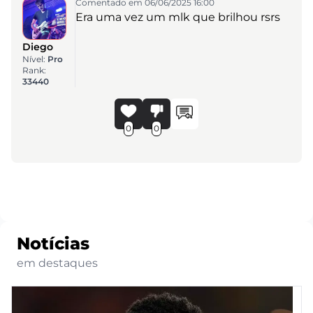
Comentado em 06/06/2025 16:00
Era uma vez um mlk que brilhou rsrs
Diego
Nível:
Pro
Rank:
33440
0
0
Notícias
em destaques