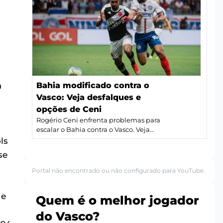
,
Bahia modificado contra o
a
Vasco: Veja desfalques e
opções de Ceni
Rogério Ceni enfrenta problemas para
escalar o Bahia contra o Vasco. Veja...
ls
se
Portal não encontrado ou não configurado para YouTube.
de
Quem é o melhor jogador
do Vasco?