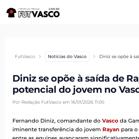
FutVasco
Notícias do Vasco
Diniz se opõe à s
Diniz se opõe à saída de R
potencial do jovem no Vas
Por Redação FutVasco em 16/01/2026 11:00
Fernando Diniz, comandante do
Vasco
da Gama
iminente transferência do jovem
Rayan
para o
entre as equipes avançaram significativamente