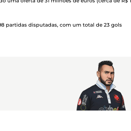
do uma oferta de 31 milhões de euros (cerca de R$ 
98 partidas disputadas, com um total de 23 gols