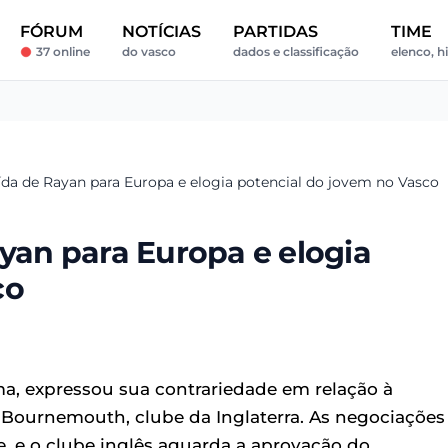
FÓRUM
NOTÍCIAS
PARTIDAS
TIME
37 online
do vasco
dados e classificação
elenco, hi
aída de Rayan para Europa e elogia potencial do jovem no Vasco
ayan para Europa e elogia
co
, expressou sua contrariedade em relação à
 Bournemouth, clube da Inglaterra. As negociações
, e o clube inglês aguarda a aprovação do