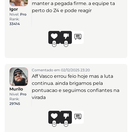
manter a pegada firme. a equipe ta
Igor
perto do Z4 e pode reagir
Nível:
Pro
Rank:
33414
0
0
Comentado em 02/12/2025 23:20
Aff Vasco errou feio hoje mas a luta
continua. ainda brigamos pela
Murilo
pontuacao e seguimos confiantes na
Nível:
Pro
virada
Rank:
29745
0
0