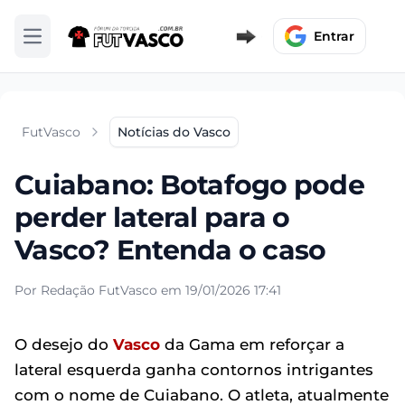
Entrar
Abrir menu
FutVasco
Notícias do Vasco
Cuiabano: Botafogo pode
perder lateral para o
Vasco? Entenda o caso
Por Redação FutVasco em 19/01/2026 17:41
O desejo do
Vasco
da Gama em reforçar a
lateral esquerda ganha contornos intrigantes
com o nome de Cuiabano. O atleta, atualmente