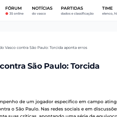
FÓRUM
NOTÍCIAS
PARTIDAS
TIME
35 online
do vasco
dados e classificação
elenco, hi
r do Vasco contra São Paulo: Torcida aponta erros
o contra São Paulo: Torcida
sempenho de um jogador específico em campo ating
ntra o São Paulo. Nas redes sociais e em discussõe
te suas críticas, apontando uma série de equívoc