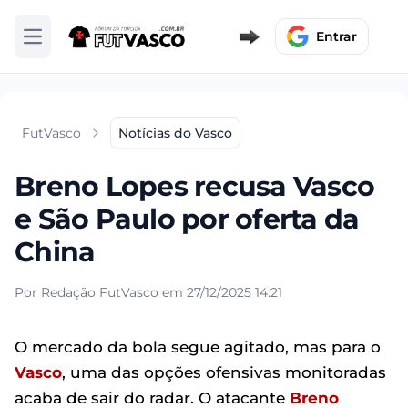
Entrar
Abrir menu
FutVasco
Notícias do Vasco
Breno Lopes recusa Vasco
e São Paulo por oferta da
China
Por Redação FutVasco em 27/12/2025 14:21
O mercado da bola segue agitado, mas para o
Vasco
, uma das opções ofensivas monitoradas
acaba de sair do radar. O atacante
Breno