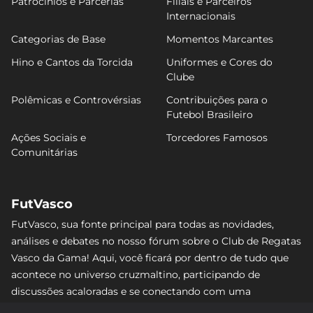
Patrocínios e Parcerias
Filiais e Parceiros
Internacionais
Categorias de Base
Momentos Marcantes
Hino e Cantos da Torcida
Uniformes e Cores do
Clube
Polêmicas e Controvérsias
Contribuições para o
Futebol Brasileiro
Ações Sociais e
Torcedores Famosos
Comunitárias
FutVasco
FutVasco, sua fonte principal para todas as novidades,
análises e debates no nosso fórum sobre o Club de Regatas
Vasco da Gama! Aqui, você ficará por dentro de tudo que
acontece no universo cruzmaltino, participando de
discussões acaloradas e se conectando com uma
comunidade apaixonada pelo Gigante da Colina. Não perca