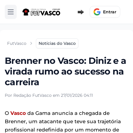
Entrar
Abrir menu
FutVasco
Notícias do Vasco
Brenner no Vasco: Diniz e a
virada rumo ao sucesso na
carreira
Por Redação FutVasco em 27/01/2026 04:11
O
Vasco
da Gama anuncia a chegada de
Brenner, um atacante que teve sua trajetória
profissional redefinida por um momento de