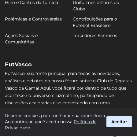
Hino e Cantos da Torcida
Uniformes e Cores do
Clube
Polêmicas e Controvérsias
Contribuições para o
Futebol Brasileiro
Ações Sociais e
Torcedores Famosos
Comunitárias
FutVasco
FutVasco, sua fonte principal para todas as novidades,
análises e debates no nosso fórum sobre o Club de Regatas
Vasco da Gama! Aqui, você ficará por dentro de tudo que
acontece no universo cruzmaltino, participando de
discussões acaloradas e se conectando com uma
comunidade apaixonada pelo Gigante da Colina. Não perca
Usamos cookies para melhorar sua experiência.
nenhum lance e acompanhe de perto o caminho do Vasco
Ao continuar, você aceita nossa
Política de
Aceitar
rumo às vitórias! #Vasco #FutVasco
Privacidade
.
suporte@futvasco.com.br