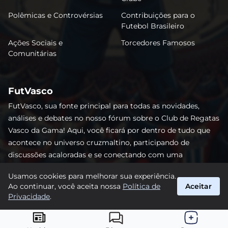
Polêmicas e Controvérsias
Contribuições para o
Futebol Brasileiro
Ações Sociais e
Torcedores Famosos
Comunitárias
FutVasco
FutVasco, sua fonte principal para todas as novidades,
análises e debates no nosso fórum sobre o Club de Regatas
Vasco da Gama! Aqui, você ficará por dentro de tudo que
acontece no universo cruzmaltino, participando de
discussões acaloradas e se conectando com uma
comunidade apaixonada pelo Gigante da Colina. Não perca
Usamos cookies para melhorar sua experiência.
nenhum lance e acompanhe de perto o caminho do Vasco
Ao continuar, você aceita nossa
Política de
Aceitar
rumo às vitórias! #Vasco #FutVasco
Privacidade
.
suporte@futvasco.com.br
© 2026 FutVasco. Todos os direitos reservados.