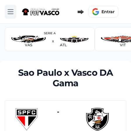
Entrar
Abrir menu
SERIE A
X
VAS
ATL
VIT
Sao Paulo x Vasco DA
Gama
-