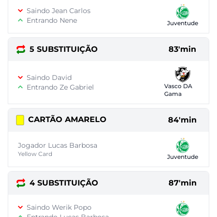
Saindo Jean Carlos
Entrando Nene
Juventude
5 SUBSTITUIÇÃO
83'min
Saindo David
Vasco DA
Entrando Ze Gabriel
Gama
CARTÃO AMARELO
84'min
Jogador Lucas Barbosa
Yellow Card
Juventude
4 SUBSTITUIÇÃO
87'min
Saindo Werik Popo