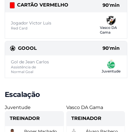
CARTÃO VERMELHO
90'min
Jogador Victor Luis
Vasco DA
Red Card
Gama
GOOOL
90'min
Gol de Jean Carlos
Assistência de
Juventude
Normal Goal
Escalação
Juventude
Vasco DA Gama
TREINADOR
TREINADOR
Roger Machado
Álvaro Pacheco