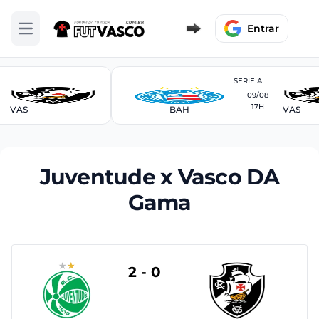
Entrar
Abrir menu
SERIE A
09/08
17H
VAS
BAH
VAS
Juventude x Vasco DA
Gama
2 - 0