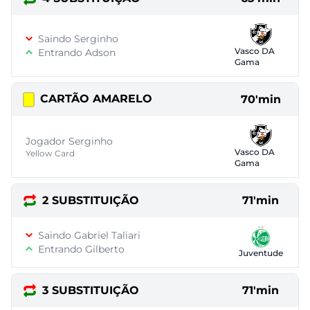
Saindo Serginho
Vasco DA
Entrando Adson
Gama
CARTÃO AMARELO
70'min
Jogador Serginho
Vasco DA
Yellow Card
Gama
2 SUBSTITUIÇÃO
71'min
Saindo Gabriel Taliari
Entrando Gilberto
Juventude
3 SUBSTITUIÇÃO
71'min