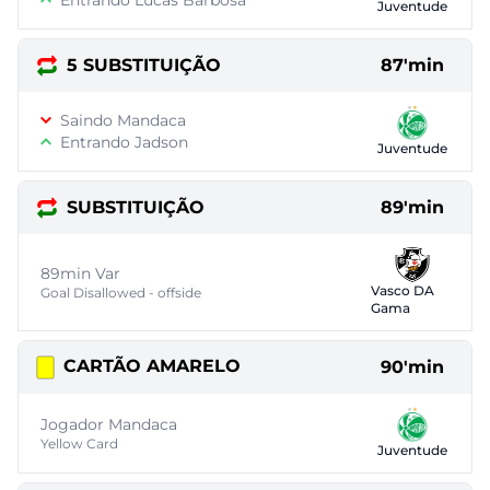
Entrando Lucas Barbosa
Juventude
5 SUBSTITUIÇÃO
87'min
Saindo Mandaca
Entrando Jadson
Juventude
SUBSTITUIÇÃO
89'min
89min Var
Vasco DA
Goal Disallowed - offside
Gama
CARTÃO AMARELO
90'min
Jogador Mandaca
Yellow Card
Juventude