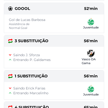
GOOOL
52'min
Gol de Lucas Barbosa
Assistência de
Juventude
Normal Goal
3 SUBSTITUIÇÃO
56'min
Saindo J. Sforza
Vasco DA
Entrando P. Galdames
Gama
1 SUBSTITUIÇÃO
56'min
Saindo Erick Farias
Entrando Marcelinho
Juventude
4 SUBSTITUIÇÃO
65'min