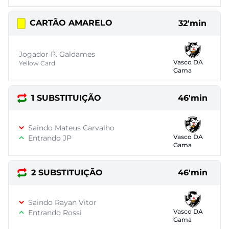
CARTÃO AMARELO
32'min
Jogador P. Galdames
Vasco DA
Yellow Card
Gama
1 SUBSTITUIÇÃO
46'min
Saindo Mateus Carvalho
Vasco DA
Entrando JP
Gama
2 SUBSTITUIÇÃO
46'min
Saindo Rayan Vitor
Vasco DA
Entrando Rossi
Gama